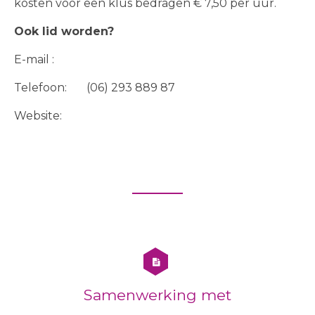
kosten voor een klus bedragen € 7,50 per uur.
Ook lid worden?
E-mail :
secretarisbreevaart@gmail.com
Telefoon: (06) 293 889 87
Website:
www.klusclubdebreevaart.nl
Samenwerking met